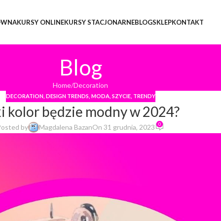
ÓWNA
KURSY ONLINE
KURSY STACJONARNE
BLOG
SKLEP
KONTAKT
Blog
Home
Decoration
DECORATION
,
DESIGN TRENDS
,
MODA
,
SZYCIE
,
TRENDY
ki kolor będzie modny w 2024?
0
Posted by
Magdalena Bazan
On 31 grudnia, 2023