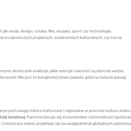
 jak moda, design, sztuka, film, muzyka, sport czy technologia.
 się w najnowszych projektach, wydarzeniach kulturalnych, czy też na
ntone skutecznie analizuje, jakie emocje i wartości są obecnie ważne.
łecznymi. Nie jest to bynajmniej łatwe zadanie, gdyż na świecie panują
erze pod uwagę różnice kulturowe i regionalne w procesie wyboru kolor
kalę światową
. Pantone kieruje się zrozumieniem różnorodności społeczeń
 Ostateczny wybór przekłada się na uwzględnienie globalnych wpływów