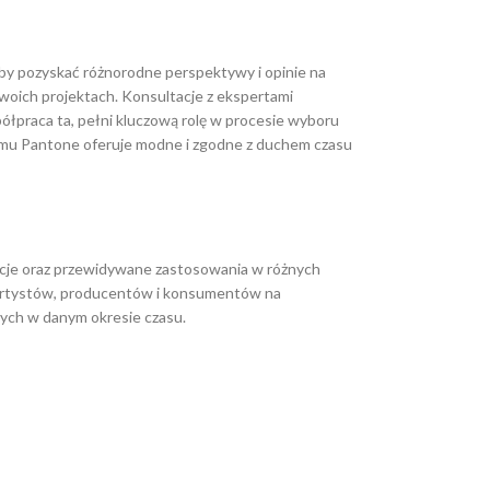
aby pozyskać różnorodne perspektywy i opinie na
 swoich projektach. Konsultacje z ekspertami
łpraca ta, pełni kluczową rolę w procesie wyboru
 temu Pantone oferuje modne i zgodne z duchem czasu
iracje oraz przewidywane zastosowania w różnych
w, artystów, producentów i konsumentów na
ych w danym okresie czasu.