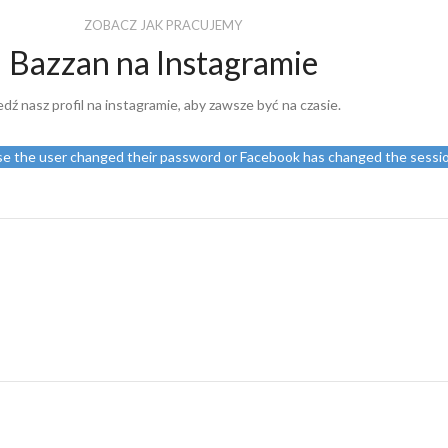
ZOBACZ JAK PRACUJEMY
Bazzan na Instagramie
edź nasz profil na instagramie, aby zawsze być na czasie.
use the user changed their password or Facebook has changed the sessio