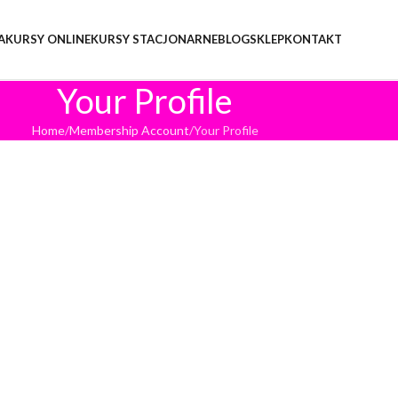
A
KURSY ONLINE
KURSY STACJONARNE
BLOG
SKLEP
KONTAKT
Your Profile
Home
Membership Account
Your Profile