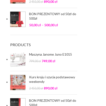
890,00
zł
2 450,00
zł
BON PREZENTOWY od 50zł do
500zł
50,00
zł
–
500,00
zł
PRODUCTS
Maszyna Janome Juno E1015
749,00
zł
799,00
zł
Kurs kroju i szycia podstawowy
weekendy
890,00
zł
2 450,00
zł
BON PREZENTOWY od 50zł do
500zł