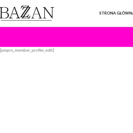
STRONA GŁÓWN
[pmpro_member_profile_edit]