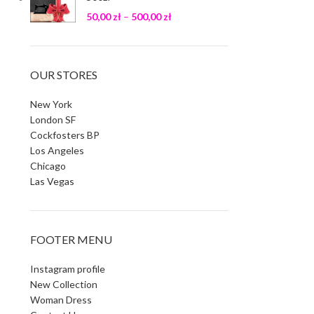
50,00
zł
–
500,00
zł
OUR STORES
New York
London SF
Cockfosters BP
Los Angeles
Chicago
Las Vegas
FOOTER MENU
Instagram profile
New Collection
Woman Dress