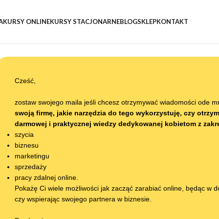
A
KURSY ONLINE
KURSY STACJONARNE
BLOG
SKLEP
KONTAKT
Cześć,
zostaw swojego maila jeśli chcesz otrzymywać wiadomości ode m
swoją firmę, jakie narzędzia do tego wykorzystuję, czy otr
darmowej i praktycznej wiedzy dedykowanej kobietom z zakr
szycia
biznesu
marketingu
sprzedaży
pracy zdalnej online.
Pokażę Ci wiele możliwości jak zacząć zarabiać online, będąc w 
czy wspierając swojego partnera w biznesie.