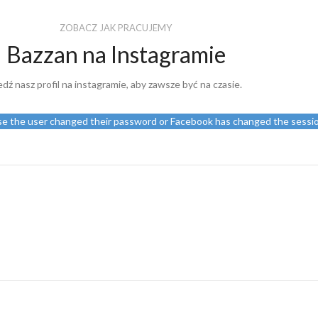
ZOBACZ JAK PRACUJEMY
Bazzan na Instagramie
edź nasz profil na instagramie, aby zawsze być na czasie.
use the user changed their password or Facebook has changed the sessio