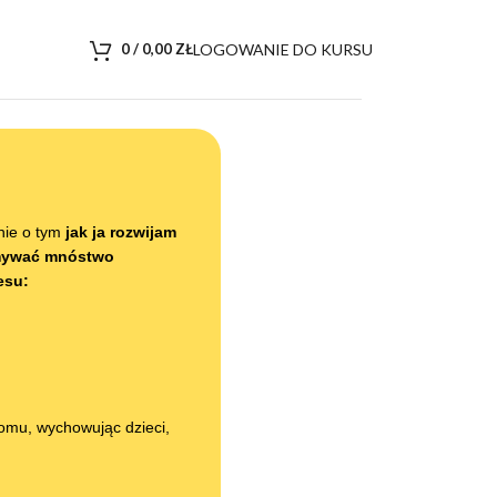
LOGOWANIE DO KURSU
0
/
0,00
ZŁ
nie o tym
jak ja rozwijam
zymywać mnóstwo
esu:
domu, wychowując dzieci,