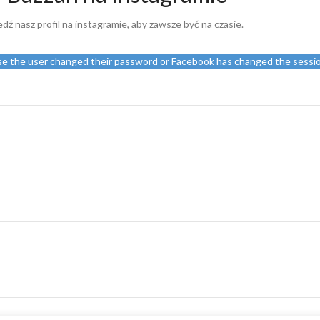
edź nasz profil na instagramie, aby zawsze być na czasie.
use the user changed their password or Facebook has changed the sessio