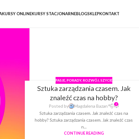
A
KURSY ONLINE
KURSY STACJONARNE
BLOG
SKLEP
KONTAKT
PASJE
,
PORADY
,
ROZWÓJ
,
SZYCIE
Sztuka zarządzania czasem. Jak
znaleźć czas na hobby?
2
Posted by
Magdalena Bazan
Sztuka zarządzania czasem. Jak znaleźć czas na
hobby? Sztuka zarządzania czasem. Jak znaleźć czas
n...
CONTINUE READING