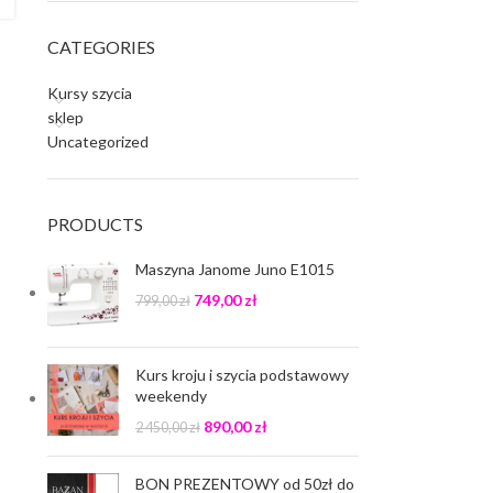
CATEGORIES
Kursy szycia
sklep
Uncategorized
PRODUCTS
Maszyna Janome Juno E1015
749,00
zł
799,00
zł
Kurs kroju i szycia podstawowy
weekendy
890,00
zł
2 450,00
zł
BON PREZENTOWY od 50zł do