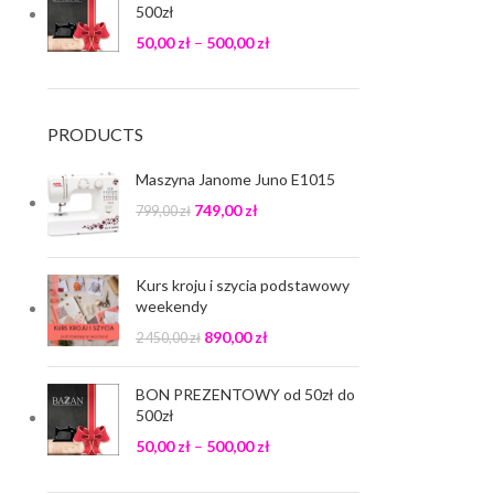
500zł
50,00
zł
–
500,00
zł
PRODUCTS
Maszyna Janome Juno E1015
749,00
zł
799,00
zł
Kurs kroju i szycia podstawowy
weekendy
890,00
zł
2 450,00
zł
BON PREZENTOWY od 50zł do
500zł
50,00
zł
–
500,00
zł