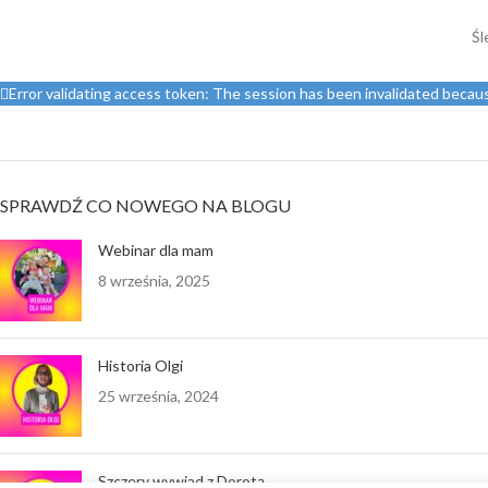
Śl
Error validating access token: The session has been invalidated beca
SPRAWDŹ CO NOWEGO NA BLOGU
Webinar dla mam
8 września, 2025
Historia Olgi
25 września, 2024
Szczery wywiad z Dorotą