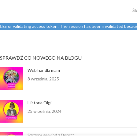
Śl
Error validating access token: The session has been invalidated beca
SPRAWDŹ CO NOWEGO NA BLOGU
Webinar dla mam
8 września, 2025
Historia Olgi
25 września, 2024
Szczery wywiad z Dorotą