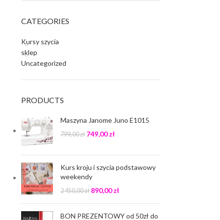
CATEGORIES
Kursy szycia
sklep
Uncategorized
PRODUCTS
Maszyna Janome Juno E1015
749,00
zł
799,00
zł
Kurs kroju i szycia podstawowy
weekendy
890,00
zł
2 450,00
zł
BON PREZENTOWY od 50zł do