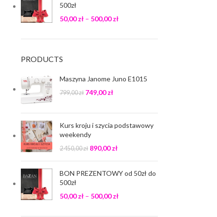
500zł
50,00
zł
–
500,00
zł
PRODUCTS
Maszyna Janome Juno E1015
749,00
zł
799,00
zł
Kurs kroju i szycia podstawowy
weekendy
890,00
zł
2 450,00
zł
BON PREZENTOWY od 50zł do
500zł
50,00
zł
–
500,00
zł