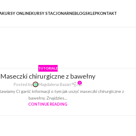
A
KURSY ONLINE
KURSY STACJONARNE
BLOG
SKLEP
KONTAKT
TUTORIALE
Maseczki chirurgiczne z bawełny
0
Posted by
Magdalena Bazan
tawiamy Ci garść informacji o tym jak uszyć maseczki chirurgiczne z
bawełny. Znajdzies...
CONTINUE READING