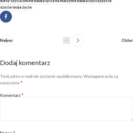
kursy szycia online
nauka sycia na maszynie
nauka szycia
szycie
szycie moje życie
Newer
Older
Dodaj komentarz
Twój adres e-mail nie zostanie opublikowany.
Alternative:
Wymagane pola są
*
oznaczone
*
Komentarz
*
Nazwa