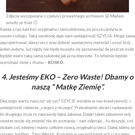
Zdjęcie wyszperane z czeluści prywatnego archiwum 😛 Miałam
wtedy ze 6 lat 🙂
Każda z nas lubi być oryginalna i nietuzinkowa, po prostu jedyna w
swoim rodzaju. Taką swobodę daje nam umiejętność SZYCIA. Mogę sama
zaprojektować daną rzecz oraz dobrać wymarzony materiał i uszyć krój
jeden jedyny. Już nigdy nie będę musiała się zastanawiać ile jeszcze osób
będzie miało taką samą sukienkę jak ja na imprezie. To właśnie będzie
wyróżniać mnie z tłumu –
BOSKO
.
4. Jesteśmy EKO – Zero Waste! Dbamy o
naszą ” Matkę Ziemię”.
Dlaczego warto nauczyć się syć? SZYCIE wyrabia w nas kreatywność, i
umiejętność robienia „czegoś z niczego”. Przerabianie ubrań i nadawanie
im drugiego życia to naprawdę fajna zabawa. Dzięki takim zabawom mój
sweter może się zmienić nie do poznania – tam odpruje… tu doszyje, coś
dodam coś odejmę i mamy całkiem nową, oryginalną rzecz. Dalej, idźmy za
ciosem, bądźmy „Zero Waste”. Kupujmy w second hand-ach i rzucajmy