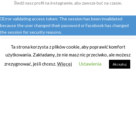
Śledź nasz profil na instagramie, aby zawsze być na czasie.
Error validating access token: The session has been invalidated
because the user changed their password or Facebook has changed
the session for security reasons.
Ta strona korzysta z plików cookie, aby poprawić komfort
użytkowania. Zakładamy, że nie masz nic przeciwko, ale możesz
SPRAWDŹ CO NOWEGO NA BLOGU
zrezygnować, jeśli chcesz.
Więcej
Ustawienia
Akceptuj
Webinar dla mam
8 września, 2025
Historia Olgi
25 września, 2024