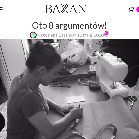
PORADY
Dlaczego warto nauczyć się szyć?
Oto 8 argumentów!
0
Magdalena Bazan
On 12 maja, 2020