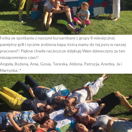
Fotka ze spotkania z naszymi kursantkami z grupy 8 miesięcznej
pamiętny grill i ręcznie zrobiona kapa, którą mamy do tej pory w naszej
pracowni!! Piękne chwile raz jeszcze dziękuję Wam dziewczyny za ten
niezapomniany czas!!
Angela, Bożena, Ania, Gosia, Tereska, Aldona, Patrycja, Anetka, Ja i
Martynka :*