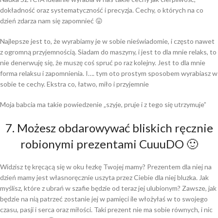
dokładność oraz systematyczność i precyzja. Cechy, o których na co
dzień zdarza nam się zapomnieć 😛
Najlepsze jest to, że wyrabiamy je w sobie nieświadomie, i często nawet
z ogromną przyjemnością. Siadam do maszyny, i jest to dla mnie relaks, to
nie denerwuję się, że muszę coś spruć po raz kolejny. Jest to dla mnie
forma relaksu i zapomnienia. I…. tym oto prostym sposobem wyrabiasz w
sobie te cechy. Ekstra co, łatwo, miło i przyjemnie
Moja babcia ma takie powiedzenie „szyje, pruje i z tego się utrzymuje”
7. Możesz obdarowywać bliskich ręcznie
robionymi prezentami CuuuDO 🙂
Widzisz tę kręcącą się w oku łezkę Twojej mamy? Prezentem dla niej na
dzień mamy jest własnoręcznie uszyta przez Ciebie dla niej bluzka. Jak
myślisz, które z ubrań w szafie będzie od teraz jej ulubionym? Zawsze, jak
będzie na nią patrzeć zostanie jej w pamięci ile włożyłaś w to swojego
czasu, pasji i serca oraz miłości. Taki prezent nie ma sobie równych, i nic