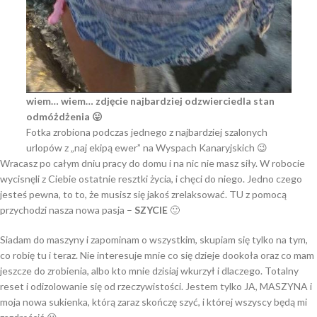
wiem… wiem… zdjęcie najbardziej odzwierciedla stan
odmóżdżenia 😛
Fotka zrobiona podczas jednego z najbardziej szalonych
urlopów z „naj ekipą ewer” na Wyspach Kanaryjskich 😉
Wracasz po całym dniu pracy do domu i na nic nie masz siły. W robocie
wycisnęli z Ciebie ostatnie resztki życia, i chęci do niego. Jedno czego
jesteś pewna, to to, że musisz się jakoś zrelaksować. TU z pomocą
przychodzi nasza nowa pasja –
SZYCIE
🙂
Siadam do maszyny i zapominam o wszystkim, skupiam się tylko na tym,
co robię tu i teraz. Nie interesuje mnie co się dzieje dookoła oraz co mam
jeszcze do zrobienia, albo kto mnie dzisiaj wkurzył i dlaczego. Totalny
reset i odizolowanie się od rzeczywistości. Jestem tylko JA, MASZYNA i
moja nowa sukienka, którą zaraz skończę szyć, i której wszyscy będą mi