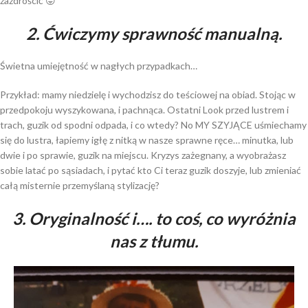
zazdrościć 😛
2. Ćwiczymy sprawność manualną.
Świetna umiejętność w nagłych przypadkach…
Przykład: mamy niedzielę i wychodzisz do teściowej na obiad. Stojąc w
przedpokoju wyszykowana, i pachnąca. Ostatni Look przed lustrem i
trach, guzik od spodni odpada, i co wtedy? No MY SZYJĄCE uśmiechamy
się do lustra, łapiemy igłę z nitką w nasze sprawne ręce… minutka, lub
dwie i po sprawie, guzik na miejscu. Kryzys zażegnany, a wyobrażasz
sobie latać po sąsiadach, i pytać kto Ci teraz guzik doszyje, lub zmieniać
całą misternie przemyślaną stylizację?
3. Oryginalność i…. to coś, co wyróżnia
nas z tłumu.