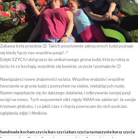
Zabawa była przednia 😉 Takich pozytywnie zakręconych ludzi poznaje
się kiedy łączy nas wspólna pasja! :*
Dzięki SZYCIU dołączasz do unikatowego grona ludzi, którzy robią w
życiu to co kochają, wspólnie się bawicie, uczycie i poznajecie 🙂
Nawiązujesz nowe znajomości na lata. Wspólne wyjazdy i wspólne
tworzenie w gronie ludzi z pomysłem na siebie, nielubiących nudy.
Razem napędzacie się do dalszego działania, i odkrywania swojej pasji
wciąż na nowo. Tych wspomnień nikt nigdy WAM nie zabierze! Ja swoje
trzymam głęboko, i co jakiś czas z chęcią powracam do nich podczas
oglądania zdjęć i filmików
handmade
kocham szycie
kurs szycia
kurs szycia na maszynie
kursy szycia