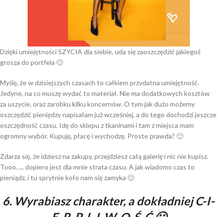
Dzięki umiejętności SZYCIA dla siebie, uda się zaoszczędzić jakiegoś
grosza do portfela 🙂
Myślę, że w dzisiejszych czasach to całkiem przydatna umiejętność.
Jedyne, na co muszę wydać to materiał. Nie ma dodatkowych kosztów
za uszycie, oraz zarobku kilku koncernów. O tym jak dużo możemy
oszczędzić pieniędzy napisałam już wcześniej, a do tego dochodzi jeszcze
oszczędność czasu. Idę do sklepu z tkaninami i tam z miejsca mam
ogromny wybór. Kupuję, płacę i wychodzę. Proste prawda? 🙂
Zdarza się, że idziesz na zakupy, przejdziesz całą galerię i nic nie kupisz.
Tooo….. dopiero jest dla mnie strata czasu. A jak wiadomo czas to
pieniądz, i tu sprytnie koło nam się zamyka 🙂
6. Wyrabiasz charakter, a dokładniej C-I-
E-R-P-L-I-W-O-Ś-Ć 🙂